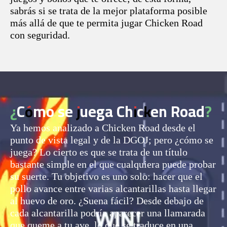
sabrás si se trata de la mejor plataforma posible
más allá de que te permita jugar Chicken Road
con seguridad.
¿Cómo se juega Chicken Road?
Ya hemos analizado a Chicken Road desde el
punto de vista legal y de la DGOJ; pero ¿cómo se
juega? Lo cierto es que se trata de un título
bastante simple en el que cualquiera puede probar
su suerte. Tu objetivo es uno solo: hacer que el
pollo avance entre varias alcantarillas hasta llegar
al huevo de oro. ¿Suena fácil? Desde debajo de
cada alcantarilla podría aparecer una llamarada
que queme a tu ave, lo que se traduce en una