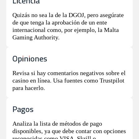
Licencia
Quizás no sea la de la DGOJ, pero asegúrate
de que tenga la aprobación de un ente
internacional como, por ejemplo, la Malta
Gaming Authority.
Opiniones
Revisa si hay comentarios negativos sobre el
casino en línea. Usa fuentes como Trustpilot
para hacerlo.
Pagos
Analiza la lista de métodos de pago
disponibles, ya que debe contar con opciones
reconocidas como VISA, Skrill o