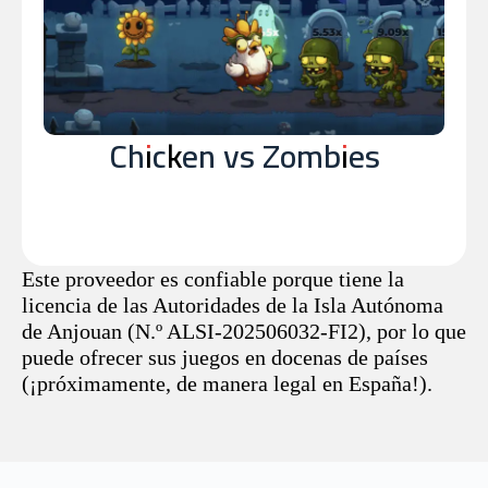
Chicken vs Zombies
Este proveedor es confiable porque tiene la
licencia de las Autoridades de la Isla Autónoma
de Anjouan (N.º ALSI-202506032-FI2), por lo que
puede ofrecer sus juegos en docenas de países
(¡próximamente, de manera legal en España!).