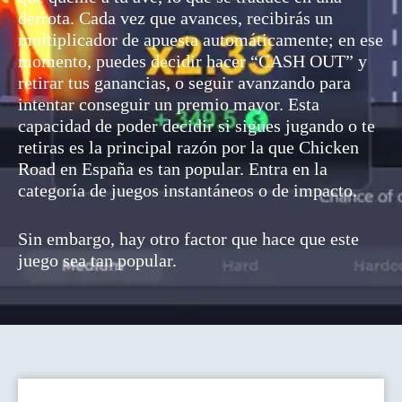
derrota. Cada vez que avances, recibirás un
multiplicador de apuesta automáticamente; en ese
momento, puedes decidir hacer “CASH OUT” y
retirar tus ganancias, o seguir avanzando para
intentar conseguir un premio mayor. Esta
capacidad de poder decidir si sigues jugando o te
retiras es la principal razón por la que Chicken
Road en España es tan popular. Entra en la
categoría de juegos instantáneos o de impacto.
Sin embargo, hay otro factor que hace que este
juego sea tan popular.