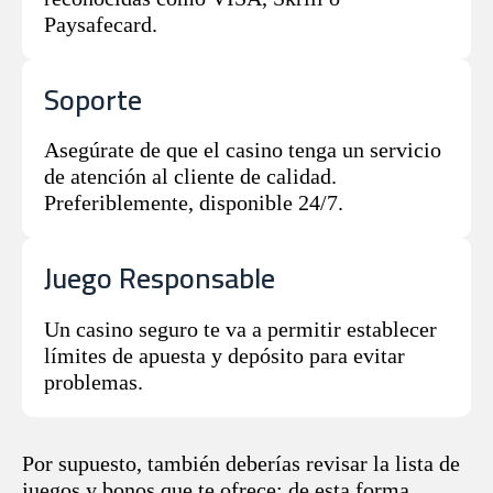
Paysafecard.
Soporte
Asegúrate de que el casino tenga un servicio
de atención al cliente de calidad.
Preferiblemente, disponible 24/7.
Juego Responsable
Un casino seguro te va a permitir establecer
límites de apuesta y depósito para evitar
problemas.
Por supuesto, también deberías revisar la lista de
juegos y bonos que te ofrece; de esta forma,