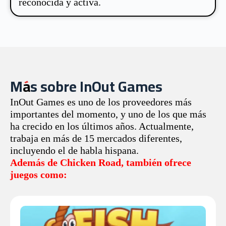
reconocida y activa.
Más sobre InOut Games
InOut Games es uno de los proveedores más
importantes del momento, y uno de los que más
ha crecido en los últimos años. Actualmente,
trabaja en más de 15 mercados diferentes,
incluyendo el de habla hispana.
Además de Chicken Road, también ofrece
juegos como: