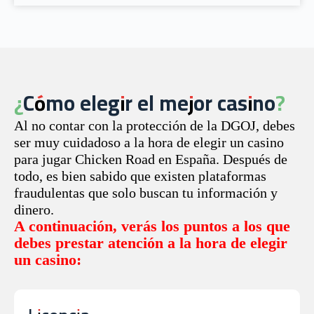
¿Cómo elegir el mejor casino?
Al no contar con la protección de la DGOJ, debes
ser muy cuidadoso a la hora de elegir un casino
para jugar Chicken Road en España. Después de
todo, es bien sabido que existen plataformas
fraudulentas que solo buscan tu información y
dinero.
A continuación, verás los puntos a los que
debes prestar atención a la hora de elegir
un casino: